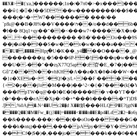
��X�>�{ϫa,]������;1n�/�7π0�>�x���]�����z����/�7?� �{�خ�0���
��ŵ{:��J��5D7��w��������l��$����^������e$
���ʈ�^�= W7������� ���/��
`pfk@��B�J8%��V����\ߤ��/o��d��6b�@��J�tqw3�}>Y]������<�b��̌��{B���~v_v��fT`��88���i⥀��>�����>�ޯ�'�����?
�I�� 8Qq1+qy��"�|�<���w󠒪7+�����X�n�F�a��M<�ح��]��g�����`�s��z�C�
�_=���������� �B�'���Oo���9S�z
��j�al��f��S�w� �x�w�r���a��o���W�1� �Ā5
�������ig �5���6P-�!jɪ���q�w�������z���9��� e�`Jd �ܒo�
��U�-��"��zȿX77Q5ap�;t昚�E_�7�j��
Gǖ"Z��N��vhKH�A��a�X�8�4��W<��7�
{+2�p��j!o�M���)��^2<�{�7���(k[�Y�JT�Z��@`h,�@�
���PpTW�q@��I�E�I����8|� v��YT��^
(�^��v��eA�Xp�>0�+*���h����s�ײT)D$%�AQ�To�*�>W�^�=�.�9�Ύ҇�z�l�E�����F�U��#�X�#�dM���$��;�)0�g�OH�����w�����ҋ��
Ԓ,%0Aj|�.N^��Uc2��̝d X��f娯���HLQP�E?(gtN
����Q��3�M�Fw_�{j3��]=�����<�l��n��E�p4�Ld2�2~�o6y��oy=$7�y�r�
��&����-���|<��(��oOɒ��� ���G�8Bl AT}w���
���k�ntq)���,����pApy�9�Y�1zWM
��Cf�|$�)�,���jɢ� ����k���0�