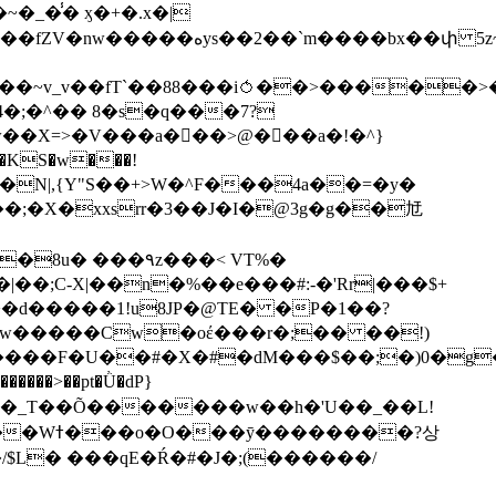
��bx��փ 5z~�>�y4N/
��X=>�V���a��ً�>@���a�!�^}
>�N|,{Y"S��+>W�^F���4a��=�y�
�٩z���< VT%�
��3���H�J:~�N����W�[q���2�tߟ�Ó��Qc~|�X�|��;Ϲ-X|��n�%��e���#:-�
'Rr|���$+
X9[w�����Cw�oέ���r�;�� ��!)
�����>��pt�Ǜ�dP}
���?상
/$L� ���qE�Ŕ�#�J�;(������/