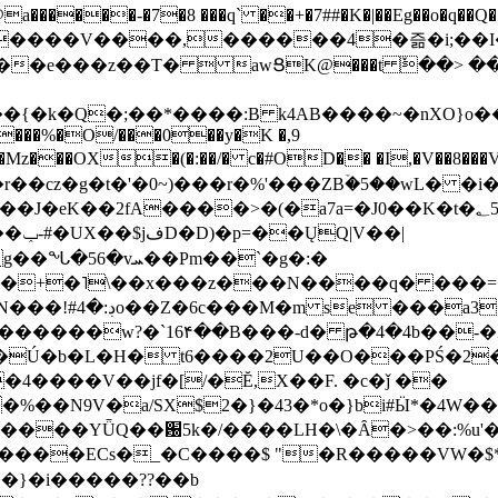
���-�7�8 ���q` ��+�7##�K�|��Eg��o�q��Q�˩mw���XN�N�یb/�N
p�e����V����,������4�즒�i;��
�T�  awՑK@���t ٚ��> ��[v�[�6I�ŅR��ݍ
�;���{�k�Q�;��*����:B k4AB����~�nXO}o���
���%�O/���0��y�K �,9
z���OX�(�:��/� c�#OD�� �I,�V��8��
b�r��cz�g�t�'�0~)���r�%'���ZBۡ�5��wL� �
��2fA����>�(�a7a=�J0��K�t�؂5q�T�5�;UC6
��|
�Pm��`�g�:�
>�<�+�˥\��x���z���N����q� ��
���[�DV�o�|
�����w?�`16۴��B���-d� թ�4�4b��-�
�2�Ú�b�L�H� t6����2U��O���PŚ�2
4����V��jf�[/�Ĕ,X��F. �c�ǰ ��
�%��N9V�a/
SX$2�}�43�*o�}bi#Ӹ*�4W
c8A����ECs�_�C����$ "�R�����VW�$
}�i�����??��b