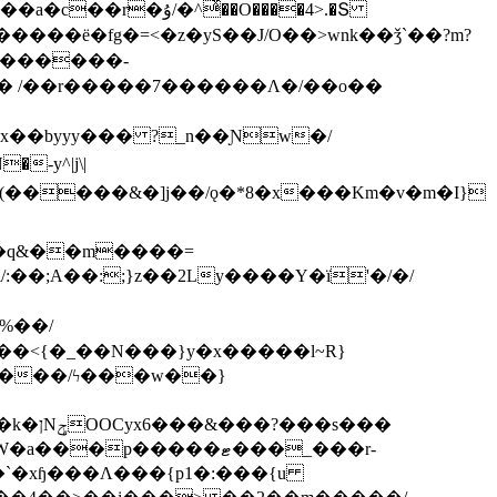
ͯ��O����4>.�Տ
�ё�fg�=<�z�yS��J/O��>wnk��ǯ`��?m?
�'������-
 /��r�����7������Λ�/��o��
]x��byyy��� ?_n��Ɲw�/
-y^|j\|
�����/ϟ���w��}
��`�xɧ���Λ���{p1�:���{u