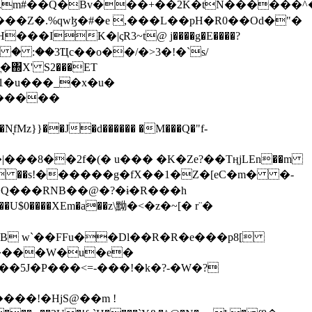
���Z�.%qwɮ�#�e ,���L��pH�R0��Od�"�
��/� � :��3Ҵc��o��/�>3�!�`s/
΍X' S2���ET
�Q���RNB��@�?�ɨ�R���h
X��U$0����XEm�a��z\黝�<�z�~[� r¨�
B w`��FFu��Dl��R�R�e���p8[
�����W�u�e�
���!�HjS@��m !