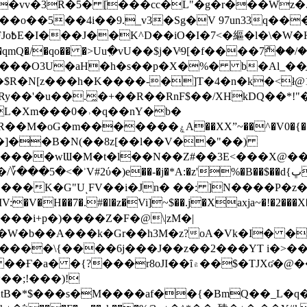
��o��5��4i��9._v3�Sg�V 97un33q��
���?
˞v��qmQ�/�qo�� �>Uu߲�vU��$j�Vͦ9[�f����7ް
���O3U�aH�h�s��p�X�%� b�Al_��ֲ�
]L�Xm���0�˒�q��nY�b�
�V0�{��N͉fMz}}��J�d������ �M���Q�"f-
�"�]��B�N(��8z[��l��V��"��)
�K�G"UͺFV��i�Jn� ��: ]N����P�z
�V�H��7�.#�l�z�Vi]
~$��.j�Xaxja~�!�2���
���i+p�)����Z�F�@\|zM�|
Y�W�b��A���k�Gr��h3M�z?oA�Vk�I� �
5����\{����6j���J��z��2���YT i�>
۾��$�TJXʛ�@���5J�P���<=-���!�k�?-�W�?
�;!���)!
KtB�*$���s�M����af��{�BmQ��_L�q�