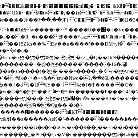
N������������mI��p� "�;�$��. &K����S�vק ������z�I2>z�� �tp��g�T
~:�j�ʡ|��w��^�ү��{nƓ�/��K�x~4��b�����r 1t
���}5ZKѕ��%i3y��n����'���DM^yN�
��@�q�|
08�>z`�{z;_�Q��1kN������\f; �ۭ�ԗ�ݳ��d����
���������+�@�?�����`����}�16�.뗗
p��{�e?�1l%Y��=*%;�l�T���� �C�
�7�w�G�5���]�� �ec������P���G4^�
�W#�I��*]\W��)Ħ�1��fC}
����=/Գ��Qg��!�:�}
��}��G�s�>�oOw�x��9��]��~5��i���>�
�骦t��UU�{�<��Z�.R����w77*jk8{|