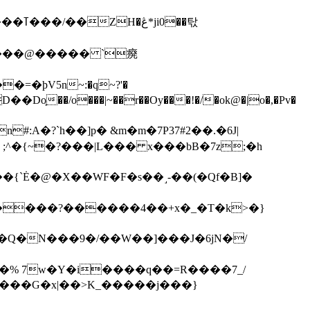
��탃
�/o���|~��r��Oy���!�/�ok@�|o�,�Pv�
#:A�?`h��]p� &m�m�7P
37#2��.�6J|
����?������4��+x�_�T�k>�}
���G�x|��>K_�����j���}