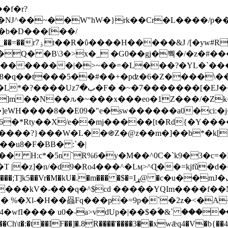
Ǌ^��~��W"hW�}rk��Cr�L����/p��
�ן�4�O�@�F�7i�&�6�īw�:o���X(�������~�~�y���_��=��rۏ7t��R�ΰ����H����
�&J /[�yw#
Q� �B\3�>x�_ �G0��gj�뿩�/�z�#�
�
�������|�>~��=�L���?�YL�`���߬
�w8�q��t���5��#��+�pʣ�6�Z����\�
j]m��N��ԉ�~���x���eo�1Z���/�Z
eWH����8��E09�"e�sw������a0�ci:�j
�X/e��mj�����[t�Rd{�Y�����Ϣ���7[�؏ܡ
���?}���W�L��֍Z�@z��m�]��b*�k[;�
|�z]�n/�d9�Ro4���^�Lӎ>^Ɋ��=kjfǔ�d
�P�����kV�-���q�^$cd �����YQIm����f
:� %�Xl-�H��赑Fq���p�=9p�`�2z�<�A
�wfI���� u0�˗a>vdUp�|��$�ؐ�&` ����