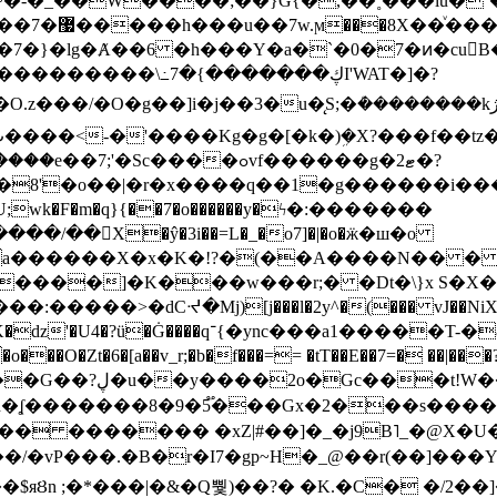
~�-�_��W����;��}G{�,��˳���lu�
�7�}�lg�Ⱥ��6 �h���Y�a�`�0�7�ͷ�cu
����\߸7�{�������ڮI'WAT�]�?
���/��񛆻X�ŷ�3i��=L�_�o7]�|�o�ӝ�ш�o
a������X�x�K�!?�(��A����N�� � 
0��DE�����:�����>�dCᔵ�Mj)[j���l�2y^�(
��� vJ��NiX
��Z�9:?� ����?
�?h�ʆ �������8�9�5֟���Gx�2���
U�� ������� �xZ|#��]�_�j9B˥_�@X
r�I7�gp~H�_@��r(��]���Yb��ڃE����)b��`B� �y
)��$яȢn ;�*���|�&�Q뿿)��?� �K.�C� �/2��