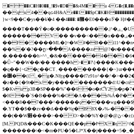
���iC�H�0��_!�$v�D��&4M��a 4G�e[�,��n���I�E&��f��-�^�
��qu4��qᏽ4H&Ae��1��$pC�K�H����������č@QX�
}w<9��C�ys��k҆�޼� :���4�� 4�E0���oӮ� Ӊ#��r��ok�笌��۴��.��JP{O�I�I�M��4�6Џ�3�ꦩ�l���W����/��ΗƧ�o��WS��<$�'�
����T���Ý�o�;����������,|^�ۻ_�U����B�ܭw����:�*|������׻�}�Vq���j¯���P�.QwO�ｓ���I�V�ϓ����d}
�������V�� �v��<���x���ۻ��a���R_�n���뛡���*ωzz���J^f�o�\>���yc-ϭc�������}��(����;/J��K�J�/
�
�F� ����ML�]=�W#�B��i11^��n
��%�'�?��ը>���A����zs@?�ɍ���
�.������h>^^_�&������4��1�6�bUo�o.�� 
�Ǖ~"��W��/�� ����Һ >��?ֿ\}����K�
�q��{~t2�ʗ��CT؍���������{�~}ur����u�}o����(�:�j���=����{�۝Vo�An��J^��������M\M�'{{l�i
�߼��({ _�g�.Nfӻg����f7z91o^��̤^�>��2�`�:|#dk�{>�>>&�tsw�Nwo�?٫��d6򆧇�������*��[|^]oo���NW~zz>�X&�u�=K?��
�z��{�9t�x/�y�����������d:\U�cn
$�Kvu p3B�SP���%"��6�o�rC͆Y2n�p
�H��`S�B���%�O�A���s%Á�P� �.���~��r�޼�}�܅�mؕWu���K}�ػ�S/>�B�vw�
<���8��7���^�����ǫ����wg���$
�.YT��$��zv��ԃ���%ɼ�B
8X�ހ%ޅ��������׏������en�KT��������/����덝
��(��W׋����>��O>�d�%Y�@�@ڻ<�z{rc&׻��z�����AeK�^�����������˩t��=x~
[M.PQD&���C�K���QE��p�ԻX�η^f���
�������\�<�m�PU�5�Ǉ*X��j����=5�_�w�����_�PO��{ޥ�V�ӗ�������� o�t⭟#��w7�p��6