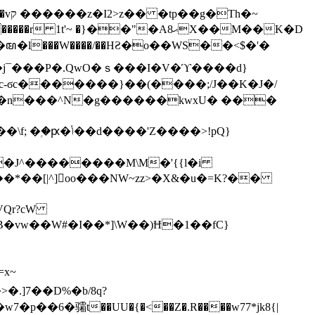
h�~
'~ �}��"�Aޙ8X��M��K�D
�n���^N�g������kwxU� ���
'Z����>!pQ}
VQr?cW
.]7��D%�b/8q?