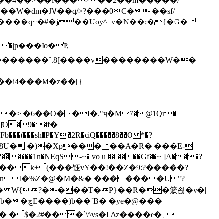
`��4��>��i���> ��2��m�����/
B����q~�#�j��Uoy^=v�N��;�{�G�
�>.�6��O��I�."ҷ�M7�@1Qr�
Fb���(���sh�P�Y�2R�ciQ�����8��O*�?
s����nl�%Z�@�M�&� �������U "?
�U� W{?����T�Ρ}��R��簌쇦�v�|
e�@���
]� �$�2#���`\^vs�LΔz����e�۔