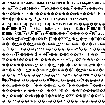
��0����OUH����WUt���4���l�t]NI�8T�~��'͙��j�R�G�k�|@a���
�'_tp�Ka�M��|�B��X�tla ��r z��
��l8;�"�~����������m�A���!`��e���z�
�V�pݎ���O ���CB��@�&�S!�����x�v�j
�N�4{�`6�p&>X(�\��2a�x�9X��򢧰W����
�����E�� �4�O@���g�eӄL��@����_0x������Z �
L4
�M���X�:�*����k�$�ԏ������� Pt����M
3z�0�ɓaO[8�}�b FQr��2!X`��^*�F�
��S����\zJ��2�t�۫[j�>��G�M�kT&�a��J�eK
뀑;ȈH�XF��@JG#�Z���a�jn)a��1��n��ݕ-#�UX��$jفD�D)�p=��ŲQ|V
��S)�S��OC���"��X��r%i}U��g��ᖓ�56�vܚ�
`E���$�S��H�_����vLlge�Zc94�&
�������d6V\�=E�h�L�U�.�mH;@�l�?+N���!#ڊ:�4o��Z�6c���M�m se ���a3
�Y��2� /F��MNP�9����`F��c��A�^�
�.�2�}7��.��:,6�� S�o�$�PPf6�
���[��5�����0r�~��H�\Фr���e�
��Pjϧ����=��;��%1q�lv��#���p�
����������F nHL���]#��\I�Sߗ�$����YǕQ��԰5k�/����LH�\�Ȃ�>��:%u'��3(Y���d�JΕ�gm?�'~V��
���n�h�x�۴j��Ĵ1�&�h5�ZYt��癩<^�� 
�8�{���6$zфq��vv���4;���ӟ7��s�����