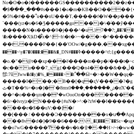
No�O�o�ɺ������GS����������2��z�����i��n�
�$���_���#s���1�ԍ�m�KΒ��O����{��Y
�5%�#���՞u��nU���T,��� ��f�W��p�
`���(yz�s�6�Ʒ�����go��j�ϟ�֜��ŷ���
�����N�s����9�j���^�u,}ݛ;?��7��?�������-
\�s����X|kD�᩺x�^]~h\�t�>~���>�^���
��t,����P��{��'OOw/�g���,���xg��-c�zt
����~\y�7�0���:���&�_DN#���ߢ�����^t!;{g������'��v�-\�f=���`�����ymn~����/ꧽ�(�����&�]j��/ǫ�*8�x���Km�v�m�I}
�o.�"�@t��xp���ӗ����m��p�/���t�~o'�
�c��u���7_xg{���Q�n4����&��ڷ�v�j�ۣ�xo�3��ƙ{��\�9���?:g�/��k�Cp.?�#�q&��m����=
髿:7ûfww�d�y)�%_�����>�t՞��Ӹ=�>��W��qq����ܞ����{K�y�8����2~��o� f��pxW�l/:��;A��:;}z��2Ly���
�����I���;�B��[�q�ʐV����?�g 
ٹ�T��%=�o�]�`�8mxݽ������˳���0�n̾X'��3ǘ9����������I�&��G�������z>��]�%��/
��^�o���ӽm��ܑ�wOooOn����������U3:ٹ>ߦ��8�.B#4���������O�g��~��<{�_��N���}y�
�6>�lvry|z�lN����{#uN�>^:�?zW��I��
����e�$��uV;��]�/
��[���ٵ�����Ͻ���������x�ս��Apq�����޻�V����O�cp����ٝy{����:�k�ןNݯOOCyx6���&���?���s���
���8v�d�]�9��6���;ϟ_�ξ���`��Sͼ~�sg��jgg�|���-
��o7wG�����Ͳ���v�k�۩�-��H>/~t�ww�