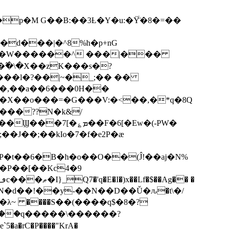
p�M G��B:��3Ƚ�Y�u:�Ÿ̈́�8�=��
R�d���|�^8%h�p+nG
�W������^ ���|���
�\�X��zK���s�ּ?
���l�?��|~�_;�� ��
k�X��o���=�G���V:�<��,�*q�8Q
���??N�k&/
��F�6[�Ew�(-PW�
�J��;��kIo�7�f�e2P�ӕ
��P��[��Kc4�9
��N�d��!��y-��N��D��Ǔ�ԉ�t\�/
�λ~ ����S��(����q$�8�?
��q�����\������?