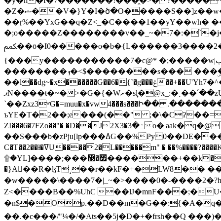
�y�h�f�7�������!���̯�>� ?�����
�Z�ޝ��V�}Y�I�ծ�O�����S��]z��w��7�޷�����h���u��7w.ϻ���8X��ͮ�����W�dm�Jߜ��q/>?���0C�|��sf/
��ɽ%��YxG��q�Z<_�C����1��yY��wh� �
�;o�����Z��������v��_~�7�:�`�j�����
ﶻ��ō�I0�����o�b�{L������3����2�O.z���/�O�g��]i�j��3�u�̨S;�ܳ��������kژ�|p���Io�P,
{���y�����������7�c@* �;�����w|ٻ����<-�'����Kg�g�[�k�)ܹ�X?���f��tz�������˝.8[����v��������W��
��������ܙ�<$��������s��� ���ۣ����e��7;'�Sc����ߋvf������g�2ޓ�?
��l��dg~�x������G��6�{`�g���ݝ��+��U'Yh7�^�8'�o��|�r�x����q��1�g������i����i4���M�z��[}
ޕN����t�~�>�G�{�Wރ�sl̞�@x_:�ˏ��՛��zU;wk�F�m�q}{��7�o������y�ϟ�:�������
`��Zxz3ʷG�=muu�x�vw4���s���Ի�� .�������
ъYE�T�2��;e���(��" ;�\�Cʔ��=
ZI���6�7FZo��"� �D��J2X3�ߑ�3o�|aak�q�@����]�K���w���r;� �Dt�\}x S�X�]Ό�9��f�
��S���b�zPju[lp���ߡG��%Py
C�T��2��ɫ�ߜU����2�L�����m" � ��%����?����K�ǳ'�U4�?ü�Ġ����q־{�ync���a1�����T-�8U� �)�Xp��� ��A�R� ���E-
۩�YL]����;���׿�޽������+��k��o���O�Zt�6�[a��v_r;�b�f���== �tT��E��7=� ��|���?��̅����1n�NEqS-~� vo u �� ����Gf��~ ]A� ��?
�}A��R�ɮT˼��r��kF�+�LW8�� ���G��?ڸ�u��y����2o�Gc���t!W���k+(���钰vY��!
�w�����\����7�|_~�>�� ��0 �-����2
Z<����B��%UhC ��lJ�mnF���;�
�n$�Op.��D��m�G��:{�A�q��/�vP���.�B�
��.�c���/"¼�/�Ats��5j�D�+�frsh��Q ���