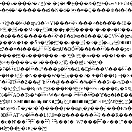
&�+�zwYFEÙ4�~�_�̾� ӽ�+�.x�|
�N�d�.�=�Ç����֍�i�{���fZV�nw�����ەys��2��`m��
�4�;�^�� 8�s�q���7?
���S������*�F�xIvͯɶ�0���/,�CV�ϸzw
����a�� �<��އӻyD���1�KS�w���!
��U�,����:Hpլ�U�K��_y4߼��O����_@c7��=�i���|ܝ S�mƯ�BÓ��k�� ����p
x
�m��1��d|��;�X�xxsrr�3��J�I�@3g�g��㝼
x+9y����w�u����;{㵋; ��쫝U'�'�
uU���1"���g�t�dL�Ep��V�����8u� ��
�}z�XEu�<ं�Q!�;yL+J��F �
���%� ��ר-�<5/D�>�d�����1!u8JP�@TE� �P�1��?
^�h9xa�Bp53q$���R�ЅV!�^Fv o���0y�
�0j�LXM�����dd�p��'X��,p����������>i�/A���
`�����ӻ��s@(�y���ݞ���F/S��_T��Õ�������w��h�'U��_��L!
L}J.9=�kr������?|���R����Wߙ���o�O���ӯ�����
�c�N̐j����_s��]�_W7����>��1"��
��0�4�OQ��