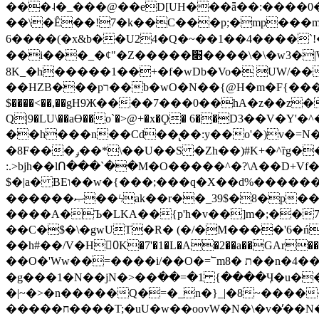
���˨�_���@��eD[UH���ǟ��:����0
��\�Ȇ��!7�k��C���p;�mp���mU��)iG
6����(�x&b��U24�Q�~��1��4����`!�
��i���_�ȼ"�Z�����׋����\�\�w3�|W'�L8y<#�Y�HX�*b��.̏�yr-k��UO����@����� `㾱
8K_�h�����1��+�f�wDb�Vo� UW/���
��HZB���pר��b�wO�N��{@H�m�F{���ۣ��?�}T#��[�ͫ������jd�8��֠|=zn��=�ϸV5n~:�q~?'�
$����<��,��gH9Ж����7���0��hA�z��z�H
Q|9�LU\��aƟ��o`�>@+�x�Ϙ� 6��D3��V
��h���n��Cd��̢��:y��o'�)v�=N�
�8F���ݛ��*\��U��S �Zh��)#K+�^ȑg���}O���!�pR�¦8?��(�� ���)=��La<{� ;^�{~�?���|L��� x���bB�7z;�h
:.>bjh��lՈ���`��M�O�����^�?\A��D+Vf
$�|a� BEו��w�{���;���q�X��d%�������W� hU�(�1�Ū}9�S�F<��i�L3�;� �!"Aų��R���{`Ė�@�X��WF�F�s��˼-��(�Qf�B]�
������ޞ��ϟak��r��_39$�8�p���7�2�yIZ�R��x��/
����A�Ъ�LKA��{p'h�v��]m�;��
��C�$�\�gwUT�R� (�/�M����'6�ń
��h#��/V�H0ٍK�7'�1�L�A�2��a��GAr���e۟�h��9�Ҁ�ɏ�,׾Xǥf(�Y�ϰ:y�����97.D�o
��O�'Ww��=����i/��O�=՟mת �8��n�4��ڗGo;V���y��4����n�7�v���Lu�/
�g���1�N��jN�>��߭��=�1 {����Ӌ�u�������}�ؾ����ǇS�~�<�=]����^vz��{{��t�% 7w�Y
�|~�>�n�����Q�=�_n�}
_|�8~����
�����ח����T;�uU�w��oovW�N�\�v�̓��N��6xz��z^��s�; �Ʒ7�ê��c����ǡ�OoO��e0+'?