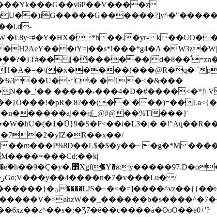
���Yk���G��v6P��V����z
�����G������?]y^�"�������ߠ���/��ZH�ڠ*ji0
�l.d-
H2AeY���tY=|��s*!���*g4�A �W3z�W|
�A�=�\(�x�����(���@R�q� `pD��Do֛�
�Y'�^�%3��U� C\� �1�<�&���
N��_'�� �����˫���4�D�#����<�*!\ Vn
��n������aj��g[_@#@��%Tl���}̄
7��m���P%8D��L$�$�y��~ �g�*M���
M����=���Cd;��k|
�Q�N���9�/��W��]���J�6jN�/
�i����q��=R����7_/
�����V�>ahzW��_������b�s����^�7�