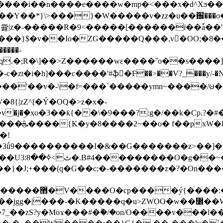
���e����w�mp�<���x�d^Xϧ����a�c��r�ۇ/�^
��*}\>���}�W�����v�zz�u��֌���o����
��콿|z�-�����R�9<�����[������ї��ٗa�
��}$�v��Io�ZG�����Q���,v�OO;�8��
��q.�;R�\]��>Z������wɛ����ˇo��s����
�i�h]���c����'#ֆ�F��>��V?_���y/˗�N�
8{|zZ^[�Ý�OQ�>z�x�-
�Y�ï'�/�/
�!
x�����l~R}
�����}�J;+���(q�G��c;�-�������z�?�On�
�K�����q�u>ZWOO�w��߼��W�a���p�����ޓ���_���r-
7_��zS?y�Moϫ���#�ۗ�/�on/O����v���l