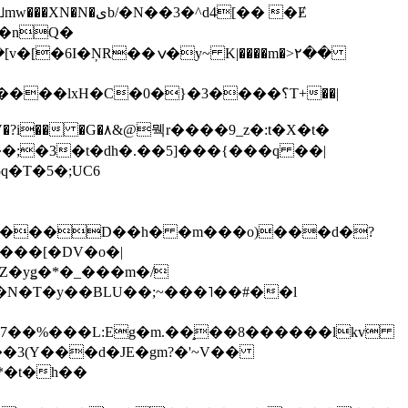
��3�^d4[�� �Ɇ
I�nQ�
�y~ K|����m�>٢��
��lxH�C�0�}�3����؟T+��|
�V�?i�� �G�۸&@뭭r����9_z�:t�X�t�
i��;�3�t�dh�.��5]���{���q ��|
�=���D��h� �m���o)���d�?
Z�yǥ�*�_���m�/
�N�T�y��BLU��;~���˥��#��l
��7��%���L:Eg�m.��̝��8������lkv
*�t�h��