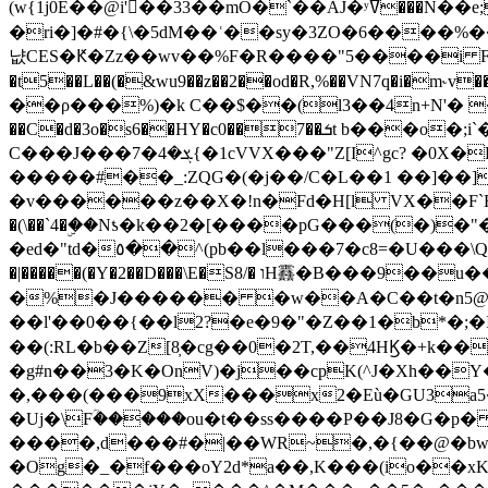
(w{1j0E��@i'��33��mO�`��AJ�ʸߜ���N��e;�vv�3R�5� [���cc�L"�g�r���Wz�.m#��Q�Bv���+��2K�tN������^�}y������Q�ۅUbB,���j�зb*��Q"�zӦc��Y�, B]!hI�KZ�T�5/
�ri�]�#�{\�5dM��ʿ��sy�3ZO�6����%�
냢CES�Ԟ�Zz��wv��%F�R����"5����i FJo߿E�I���J��K^D��iO�I�7<�䌔�l�\�W�H���IK�|ςR3~t@ j����g�E�
�t5��L��(�&wu9��z��2��od�R,%��VN7q�i�m
��ρ���%)�k C��$��(l3��4n+N'� 
��C�d�3o�s6��HY�c0��7��ܭt b���o�;i`�$R�N[z���h�K����-�]T�4�n�k�<ł@1�u���_�x�u�
C���J���ܮ�4�7{�1cVVX���"Z[I^gc? �0X�Ry��'�u��.̼�+��R��RnF$��/XHkDQ��*!"�����
�����#��_:ZQG�(�
j��/C�L��1 ��]��
�v������z��X�!n�Fd�H[l VX��F`R��M�oG�m�������ۼA��XXˮ~��^
�(\��`4�ۣ��Nƾ�k��2�[����pG���(�)
�ed�"td�٥��^(pb��l���7�c8=�U���\Q����wƜ�M�t�l��N��Z#��3E<���X@��|���8��2f�(� u��� �K�Zе?��TӊjLEn��m
�|�����(�Y�2��D���\E�S8/� וH䨺�B���9��u��/؆���5�<�ʾV#2ύ�)e��-�j�*A:�z'%�B��$��d{ڀ ��s!������g�fX��1�Z�[eC�m� �-
�%�J������ �w��A�C��t�n5@��
��l'��0��{��l2?�e�9�"�Z��1�b*�;�ІV:
��(:RL�b��Z[8̦�cg��0�2T,��4HϏ�+k��
�g#n��3�K�OnV)�j��cpK(^J�Xh��
�,���(���9xX���x2�Eù�GU3a
�Uj�\Fؒ�����ou�t��ss����P��J8�G�p� ��Ғ�a� �{?���r8oJI��ȋ
����,d���#�|��WR~�,�{��@�bw�
�Og�_�f���oY2ԁ*a��,K
���(io��x