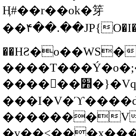
Ӊ#��r��ok�笌
��۴��.��JP{O�I
��ΗƧ�o��WS�
����T���Ý�o�;����������
������׻�}�Vq���j¯���P�.QwO�ｓ
���I�V�ϓ����d
�������V
�v��<���x���ۻ��a���R_�n���