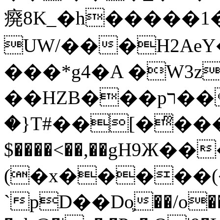
㾱8K_�h�����1
UW/���H2AeY�
���*g4�A �W3z
��HZB���pר��b�wO�N��{@H�m�F{���ۣ��?
�}T#��[�ͫ���
$����<��,��gH9Ж
(�x�����
`pD��Do֛��/o��