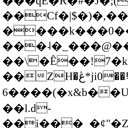
���qE�Ŕ�#�J�;(
��Cf�|$�)�,�
����k���0�
���˨�_���@��
��\�Ȇ��!7�k
��ZH�ڠ*ji0��탃
6����(�x&b��
��l.d-
��i���_�ȼ"�Z�����׋����\�\�w3�|W'�L8y<#�Y�HX�*b��.̏