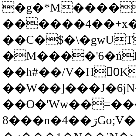
�g�*M����
������4��+x�
��C�$�\�gwUT
�M����'6�ń
��h#��/V�H0ٍK�7'�1�L�A�2
��W��]���J�6jN
��O�'Ww��=���
�8��n�4��ڗGo;V���y��4����n�7�v���Lu�/