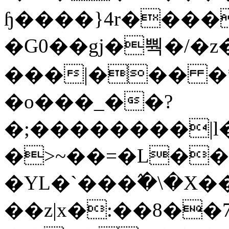
ɧ����}4r����
�G0��gj�뿩�/�z
���|��� �
�o���_��?
�;��������|
�>~��=�L��
�YL�`���߬�\�X�
��z|x�:��8�