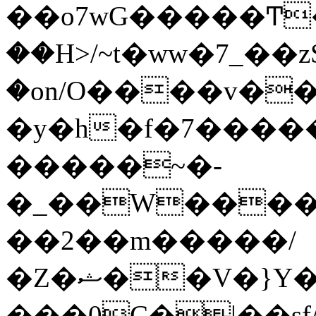
��o7wG�����Ͳ
��H>/~t�ww�7_��z
�on/O����v�
�y�h�f�7����
�����~�-
�_��W����;
��2��m�����/
�Z�ޝ��V�}Y�I�ծ�O�����S��]z��w��7�޷�����h���u��7w.ϻ���8X��ͮ�����W�dm�Jߜ��q/>?
���0C�|��sf