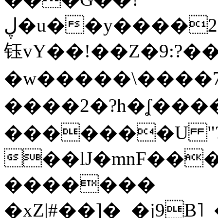
ڸ�u��y����2o�Gc���t!W���k+(���
钰vY��!��Z�9:?� �
�w�����\����7�
����2�?h�ʆ 
�������U "?
��lJ�mnF��
�������
�xZ|#��]�_�j9B