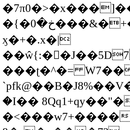
�7π0�>�x���]
�{�خ�0���&�+�zwYFEÙ4�~�_�̾�
ӽ�+�.x�|
��ŵ{:��J��5D7��
���ʈ�^�= W7��
`pfk@��B�J8%��V����\ߤ��/o��d��6b�@��J�tqw3�}>Y]������<�b��̌��{B���~v_v��fT`��88��
�I�� 8Qq1+qy��"�
�<���w󠒪7+�����X�n�F�a��M