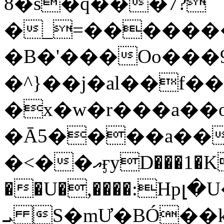
8�s�q���7?
�_=�����
�B�'���Oo���9
�^}��j�al��f
�x�w�r���a�
�Ā5����a��
�<��އӻyD���1�KS�w���!
��U�,����:Hpլ�U�K��_y4߼��O���
ܝ S�mƯ�BÓ�