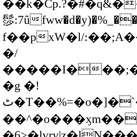
��k�Cp.?�#�q&�
髿:7ûfww�d�y)�%_�����>
f��pxW�l/:��;A
�/
�����I���;�
�g �!
ٹ�T��%=�o�]�`�8mxݽ������˳���0�n̾X'��3ǘ9����������I�&��G�������z>��]�%��/
��^�o���ӽm��ܑ�wOooOn���������
�6>�lvry|z�lN���