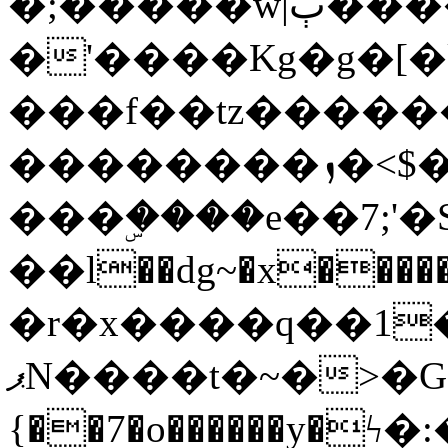
�;�����w|ٻ����<-
�'����Kg�g�[�k
���f��tz�����
��������ܙ�<$��������s���
���ۣ����e��7;'�Sc����ߋv
��l��dg~�x������G��6�{`�g���ݝ
�r�x����q��1
ޕN����t�~�>�G�{�Wރ�sl̞�@x_:�ˏ��՛��zU;wk�F�m�q}
{��7�o������y�