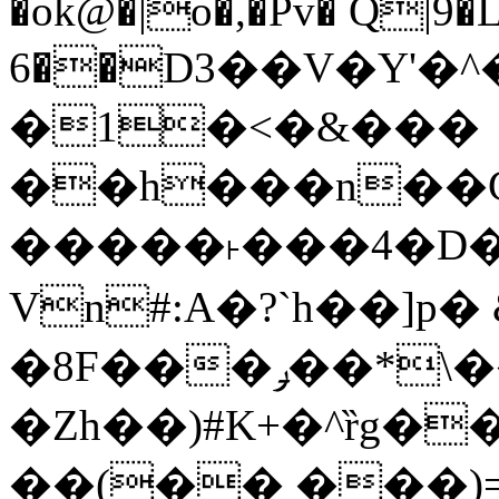
�ok@�|o�,�Pv� Q|9
6��D3��V�Y'�
�1�<�&���
��h���n��Cd
�����˫���4�D�
Vn#:A�?`h��]p�
�8F���ݛ��*\��U��S
�Zh��)#K+�^ȑg�
��(�� ���)=�