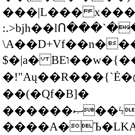
���|L��� x���b
:.>bjh��lՈ���`
\A��D+Vf��n��
$�|a� BEו��w�{���;���q�X��d%�������W� hU�(�1�Ū}9�S�F<��i�L3�;�
�!"Aų��R���{`
��(�Qf�B]�
������ޞ��ϟak��r��_39$�8�p���7�2�yIZ�R��x��/
����A�Ъ�LKA