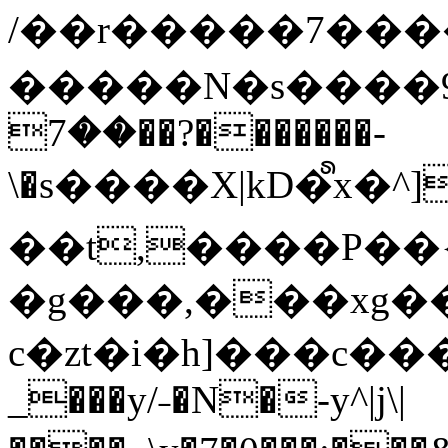
/��r�����7��
�����N�s����9�j
��7��?�������-
\�s����X|kD�᩺x
��t,����P��{
�g���,���xg�
c�zt�i�h]���c���
_���y/˗�N�-y^|j\|