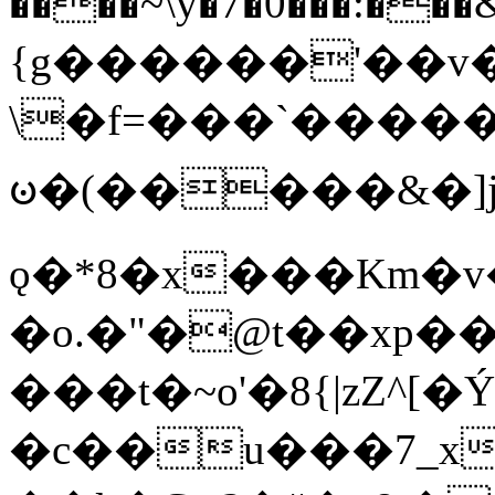
����~\y�7�0���:���&�_DN#�
{g������'��v�
\�f=���`�����
ꧽ�(�����&�]j
ǫ�*8�x���Km�v
�o.�"�@t��xp�
���t�~o'�8{|zZ^[�
�c��u���7_xg{���Q�n4���