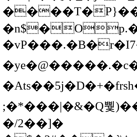
����T�Ρ}�
�n$�Op.
�vP���.�B�r�I7�gp~H
�ye�@��� ��.�c
�Ats��5j�D�+�fr
;�*���|�&�Q뿿)�
�/2��]�