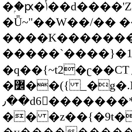
�ۭ�ԗ�ݳ��d����'Z����>!pQ}
�Ǖ~"��W��/�� ��
����K�������
�����`����}�1
�q��{~t2�ʗ��CT؍���������{�~}ur����u�}o����(�:�j���=����{�۝Vo�An��J^��������M\M�'{{l�i
�߼��({ _�g�.Nfӻg����f7z91o^��̤^�>��2�`�:|#dk�{>�>>&�tsw�Nwo�?
٫��d6򆧇�������*��[|^]oo���NW~zz>�X&�u�=K?
�� �z��{�9t�