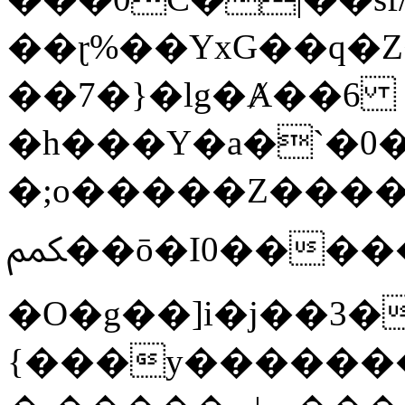
��ɽ%��YxG��q�
��7�}�lg�Ⱥ��6
�h���Y�a�`�0�
�;o�����Z������
ﶻ��ō�I0�����o�b�{L������3����2�O.z���/
�O�g��]i�j��3�u�̨S;�ܳ
{���y������