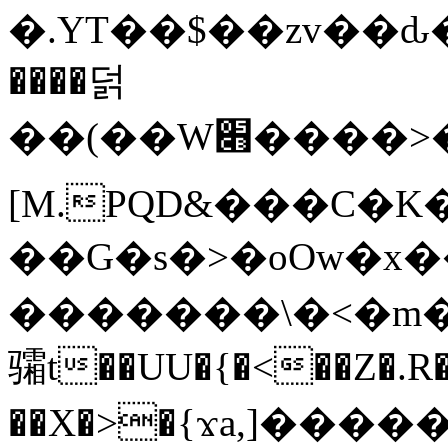
�.YT��$��zv��ԃ
����덝
��(��W׋����>��O>�d�%Y�@�@ڻ<�z{rc&׻��z�����AeK�^�����������˩t��=x~
[M.PQD&���C�K
��G�s�>�oOw�x�
�������\�<�m�PU�5�Ǉ*X�
骦t��UU�{�<��Z�.R�
��X�>�{ϫa,]�����