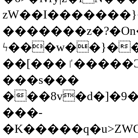
zW��I�������}�
�������z�?�O
ϟ���w��}��
��[���ٵ�����Ͻ���������x�ս��Apq�����޻�V����O�cp����ٝy{����:�k�ןNݯOOCyx6���&���?
���s���
���8v�d�]�9��6
���-
�K�����q�u>ZWOO�w��߼��W�a���p��