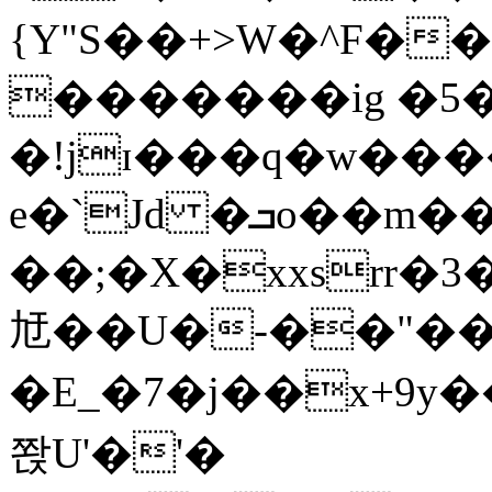
{Y"S��+>W�^F�
�������ig �5
�!jɪ���q�w��
e�`Jd �ܒo��m��1��d|
��;�X�xxsrr�
㝼��U�-��"��zȿ
�E_�7�j��x+9y�
쫝U'�'�