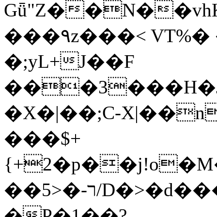
Gǖ"Z��N��v
���٩z���< VT%� �}z�XEu�<ं�Q!
�;yL+J��F
���3���H�J:~�
�X�|��;Ϲ-X|��n
���$+
{+2�p��j!o�
��ר-�<5/D�>�d�����1!u8JP�@TE�
�P�1��?