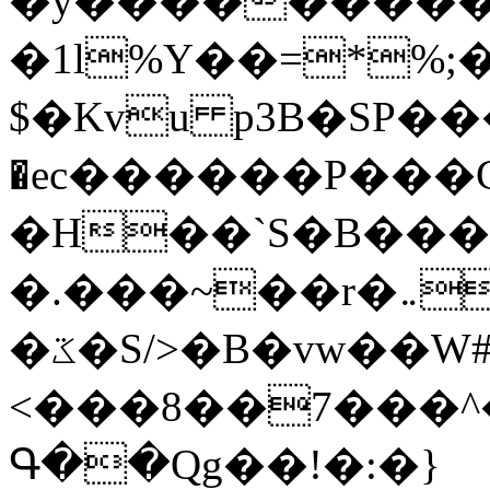
�y�����������
�1l%Y��=*%
$�Kvu p3B�SP�
�ec������P���G
�H��`S�B��
�.���~��r�޼�}�܅�mؕWu���K}
�ػ�S/>�B�vw��W#�I��*]\W��)Ħ�1��fC}
<���8��7���
Գ��Qg��!�:�}