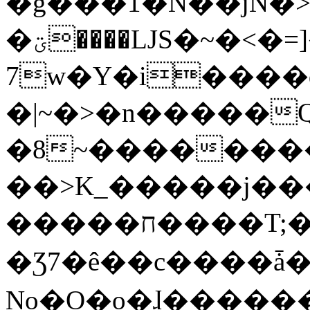
�g���1�N��jN�
�ؾ����ǇS�~�<�=]����^vz��{{��t�%
7w�Y�i����
�|~�>�n�����
�8~��������
��>K_�����j��
�����ח����T;�uU�w��oovW�N�\�v�̓��N��6xz��z^��s�;
�Ʒ7�ê��c����ǡ�Oo
No�O�o�ɺ����