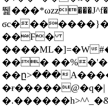
뛡���*ωzz���J^f�o
ϭc�������}��
�
�F�
����ML�]=�W#
��� ��%�'�
��ը>���A����
�ɍ�����@�q�|
�.������h>^^_�