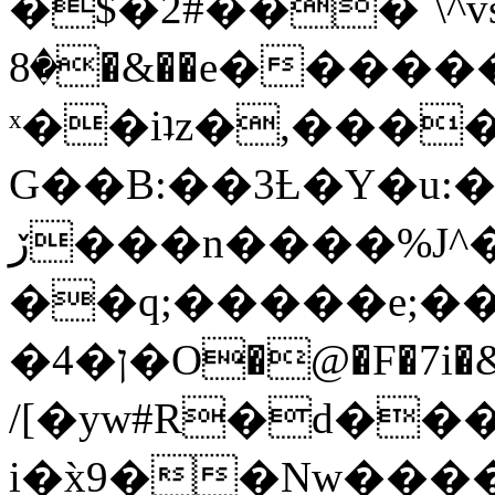
�$�2#���`\^vs
�8�&��e�������:�\���{��9�����g��f�r?
ˣ��iʇz�,���
G��B:��3Ƚ�Y�u:�
ڒ���n����%J^�}
��q;�����e;��
/[�yw#R�d���
i�x̀9��Nw����