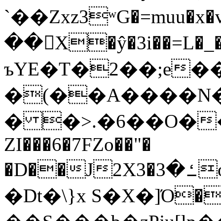
`��Zxz3ʷG�=muu�
��񛆻X�ŷ�3i��=L�
ъYE�T�2��;e�
�(��A����
� �>.�6��O��
ZI���6�7FZo��"�
�D��J2X3�ߑ�3o�|aak�q�@����]�K���w���r;�
�Dt�\}x S�X�]Ό�