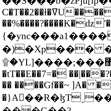
C�T��2��ɫ�ߜU����2�L�����m" �
��%����?����K�ǳ'�
{�ync���a1����
�)�Xp��� �
۩�YL]����;���׿�޽������+��k��o���O�Zt�6�[a��v_r;�b�f���==
�tT��E��7=� ��|���?
�� ����Gf��~ ]A� �
�}A��R�ɮT˼�
���G��?