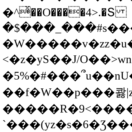
�^ͯ��O����4>.�Տ
�$���_���#s��
�W�����v�zz�u�
<�z�yS��J/O��>wn
�5%�#���՞u��nU
��f�W��p���콿|z
�����R�9<����
`���(yz�s�6�Ʒ�