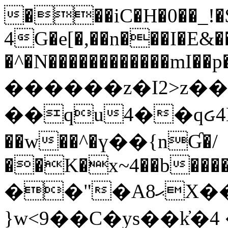
���iC�H�0��_!
4G�e[�,��n���I�E&��
�^�N������������mI��p�
������z�I2>z��
��qu4��qᏽ4H&A
��w��^�ү��{nƓ�/
��K�x~4��b�����
��"�Aޙ8X��M��K�D
}w<9��C�ys��k҆�޼� :���4�� 4�E0���oӮ�