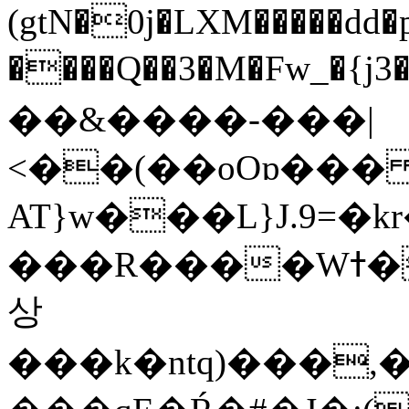
(gtN�0j�LXM�����dd
����Q��3�M�Fw_�{j3��]=����
��&����-���|
<��(��oOɒ���
AT}w���L}J.9=�
���R����Wߙ���o�O���ӯ��������?
상
���k�ntq)���,